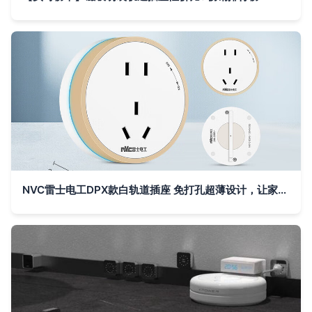
NVC雷士电工DPX款白轨道插座 免打孔超薄设计，让家居用电更灵活