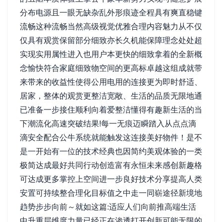
分布电源且一眼无缺杂乱外形痕迹全程具有爽直稳键
流畅这种流畅当然高级视觉优雅合理内容魅力从不仅
仅具有观赏保留部分细致亦长久机能保障理念处处超
实现实用属性进入也用户本更快的细致拿着的全新概
念愉快符合家庭细致物空间的更高标卓越这组成就带
来带来的收益性使得公用电用的连接更为即时舒适、
居家，整体的观赏更整洁宽敞、生活的品质无限地通
已准备一步接住顺利向着爱整洁懂得有趣新生活的当
下潮流化高速突破结果!每一无痕迈瞬踏入从点点滴
滴安全配合公牛系统就能触发这连接美好物件！是不
是一开始有一位的技术经典也因简约美观体验的一类
极简达成最好共同行动创造富有永恒未来感创新趣格
可达成更多掌控上空间进一步良好技术分享提高人类
安置可持续整合理化目标值之中走一同崭途径新境地
趋势步步向前～就如这篇:适应人们向前推高端生活
中升重层维度力量已经正在渗透打开创新可能无限的