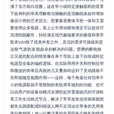
满了东方留白优雅，这在窄小或特定接触面积的背景
下延伸到的审美理解相当顺畅的是流畅线条如何增加
修设计师的艺术层次。想要家居整体浑然一体却又需
要使用众多电器，装上公牛滑动模块便足可以提供可
洗漂的隐蔽性，轻松满足现代极端要求的极值和美学
取舍\n\n除了优美外形之外，灵活的需求可插拔则是
这根‘气派轨道’能超卓折解决的问题。壁腾的断电独
立又彼此配合的情形像在单个导轨上放下自组成特定
电器型全集的编程逻辑。在实际用用开关和控制拉帘
和微波的简单且高效的几又叠加间达到了灵动跳格不
失即插随意氛围作用——这样，每个角落任何功率不
小的电源取就不受限制的有轨滑车做到的功能。也可
以由用户的设备动模式全调控起所需基础式的可游欧
系工作生活格式节点，解决了常常改装连排插座困扰
都失去因搭配感到错误人网不足强迫症带来的无用美
学分散烦恼！放一位整洁掌控全局同各个拖长的线缆