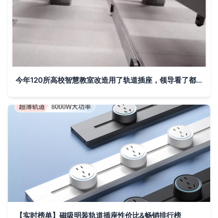
今年120所高校智慧教室改造用了轨道插座，领导看了都点赞！
【实时榜单】磁吸明装轨道插座性价比&畅销排行榜