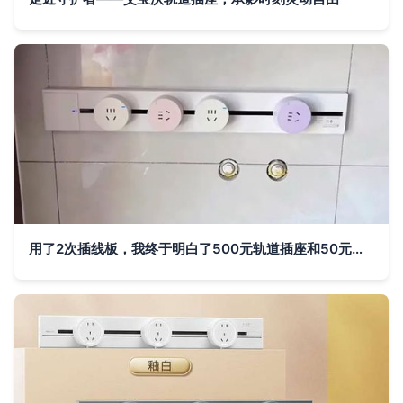
用了2次插线板，我终于明白了500元轨道插座和50元面板插座的区别