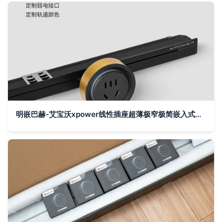
明嵌巴赫-艾宝沃xpower线性插座超薄极窄极简嵌入式轨道插座