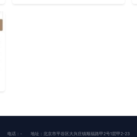
电话：-
地址：北京市平谷区大兴庄镇顺福路甲2号1层甲2-23