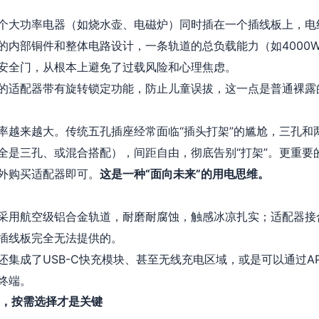
个大功率电器（如烧水壶、电磁炉）同时插在一个插线板上，电
的内部铜件和整体电路设计，一条轨道的总负载能力（如4000
安全门，从根本上避免了过载风险和心理焦虑。
的适配器带有旋转锁定功能，防止儿童误拔，这一点是普通裸露
率越来越大。传统五孔插座经常面临“插头打架”的尴尬，三孔和
全是三孔、或混合搭配），间距自由，彻底告别“打架”。更重要
外购买适配器即可。
这是一种“面向未来”的用电思维。
采用航空级铝合金轨道，耐磨耐腐蚀，触感冰凉扎实；适配器接
插线板完全无法提供的。
还集成了USB-C快充模块、甚至无线充电区域，或是可以通过A
终端。
要，按需选择才是关键