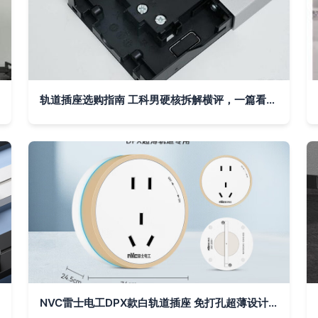
轨道插座选购指南 工科男硬核拆解横评，一篇看懂好坏
NVC雷士电工DPX款白轨道插座 免打孔超薄设计，让家居用电更灵活