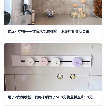
走近守护者——艾宝沃轨道插座，承影时刻灵动自由
用了2次插线板，我终于明白了500元轨道插座和50元面板插座的区别