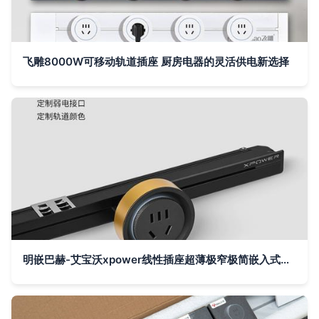
飞雕8000W可移动轨道插座 厨房电器的灵活供电新选择
明嵌巴赫-艾宝沃xpower线性插座超薄极窄极简嵌入式轨道插座