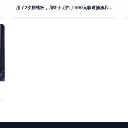
用了2次插线板，我终于明白了500元轨道插座和50元面板插座的区别