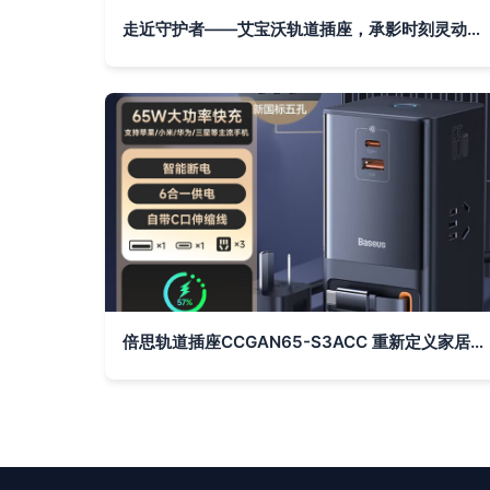
走近守护者——艾宝沃轨道插座，承影时刻灵动自由
倍思轨道插座CCGAN65-S3ACC 重新定义家居用电体验