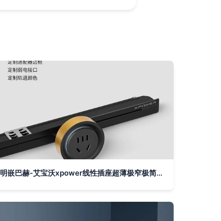
明嵌巴赫-艾宝沃xpower线性插座超薄极窄极简嵌入式轨道插座