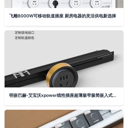
飞雕8000W可移动轨道插座 厨房电器的灵活供电新选择
明嵌巴赫-艾宝沃xpower线性插座超薄极窄极简嵌入式轨道插座