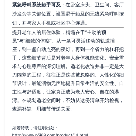
紧急呼叫系统触手可及
：在卧室床头、卫生间、客厅
沙发旁等关键位置，设置易于触及的无线紧急呼叫按
钮，并与家人手机或社区中心连通。
提升老年人的居住体验，精髓在于“主动的预
见”与“细致的体察”。从一条可灵活移动的轨道插
座，到一盏自动点亮的夜灯，再到一个省力的杠杆把
手，这些细节背后是对老年人身体机能变化、安全需
求与心理尊严的深切理解。适老化改造并非一定是大
刀阔斧的工程，往往正是这些被忽略的、人性化的细
节设计，最能润物无声地提升日常生活的安全性、自
主性与舒适度，让家真正成为老人安心、自在的港
湾。在规划适老空间时，不妨从这份清单开始检视，
查漏补缺，用细节传递关爱。
如若转载，请注明出处：
http://www.p5i89.com/product/14.html