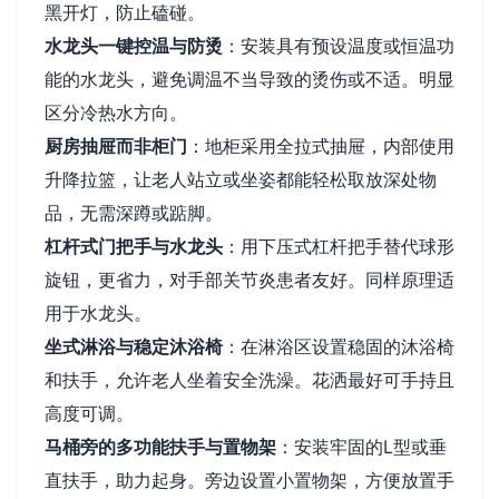
黑开灯，防止磕碰。
水龙头一键控温与防烫
：安装具有预设温度或恒温功
能的水龙头，避免调温不当导致的烫伤或不适。明显
区分冷热水方向。
厨房抽屉而非柜门
：地柜采用全拉式抽屉，内部使用
升降拉篮，让老人站立或坐姿都能轻松取放深处物
品，无需深蹲或踮脚。
杠杆式门把手与水龙头
：用下压式杠杆把手替代球形
旋钮，更省力，对手部关节炎患者友好。同样原理适
用于水龙头。
坐式淋浴与稳定沐浴椅
：在淋浴区设置稳固的沐浴椅
和扶手，允许老人坐着安全洗澡。花洒最好可手持且
高度可调。
马桶旁的多功能扶手与置物架
：安装牢固的L型或垂
直扶手，助力起身。旁边设置小置物架，方便放置手