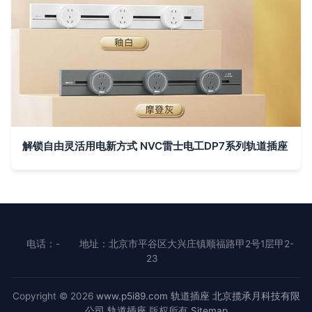
解锁自由灵活用电新方式 NVC雷士电工DP7系列轨道插座
电话：-
地址：北京市平谷区大兴庄镇顺福路甲2号1层甲2-
23
Copyright © 2026
www.p5i89.com
轨道插座
北京揽承月科技有限
公司
轨道插座
版权所有
Sitemap