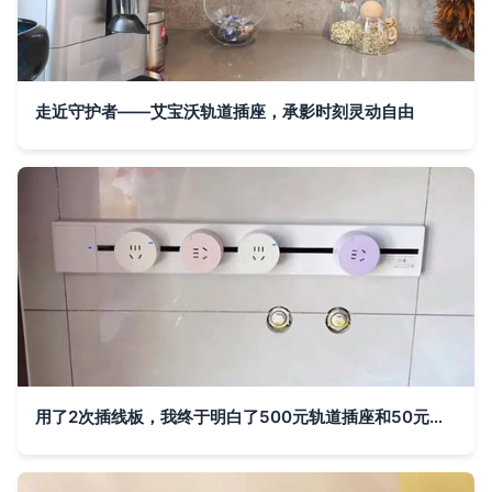
走近守护者——艾宝沃轨道插座，承影时刻灵动自由
用了2次插线板，我终于明白了500元轨道插座和50元面板插座的区别